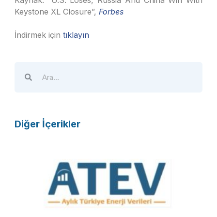
Kaynak: “U.S. Loses, Russia And China Win With
Keystone XL Closure”,
Forbes
İndirmek için
tıklayın
Diğer İçerikler
A
T
E
V
R