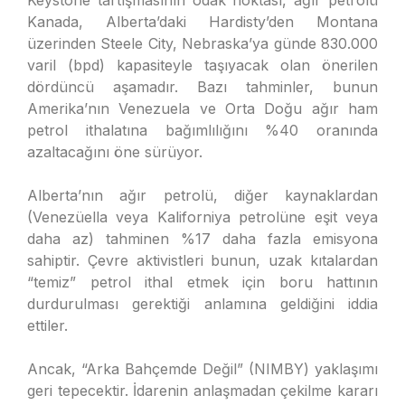
Keystone tartışmasının odak noktası, ağır petrolü
Kanada, Alberta’daki Hardisty’den Montana
üzerinden Steele City, Nebraska’ya günde 830.000
varil (bpd) kapasiteyle taşıyacak olan önerilen
dördüncü aşamadır. Bazı tahminler, bunun
Amerika’nın Venezuela ve Orta Doğu ağır ham
petrol ithalatına bağımlılığını %40 oranında
azaltacağını öne sürüyor.
Alberta’nın ağır petrolü, diğer kaynaklardan
(Venezüella veya Kaliforniya petrolüne eşit veya
daha az) tahminen %17 daha fazla emisyona
sahiptir. Çevre aktivistleri bunun, uzak kıtalardan
“temiz” petrol ithal etmek için boru hattının
durdurulması gerektiği anlamına geldiğini iddia
ettiler.
Ancak, “Arka Bahçemde Değil” (NIMBY) yaklaşımı
geri tepecektir. İdarenin anlaşmadan çekilme kararı