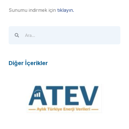
Sunumu indirmek için
tıklayın.
Diğer İçerikler
A
T
E
V
R