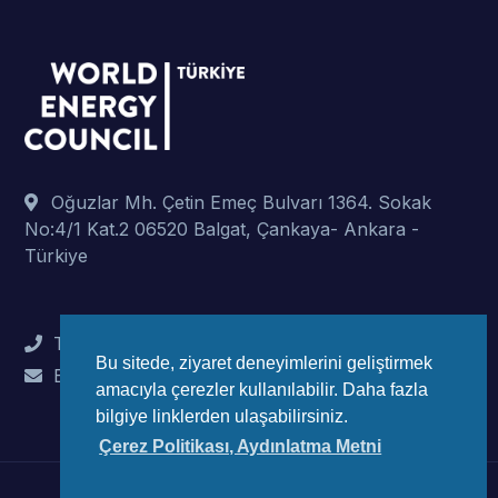
Oğuzlar Mh. Çetin Emeç Bulvarı 1364. Sokak
No:4/1 Kat.2 06520 Balgat, Çankaya- Ankara -
Türkiye
Tel : +90 (312) 442 82 78
Bu sitede, ziyaret deneyimlerini geliştirmek
E-Mail : info@wec-turkiye.org.tr
amacıyla çerezler kullanılabilir. Daha fazla
bilgiye linklerden ulaşabilirsiniz.
Çerez Politikası, Aydınlatma Metni