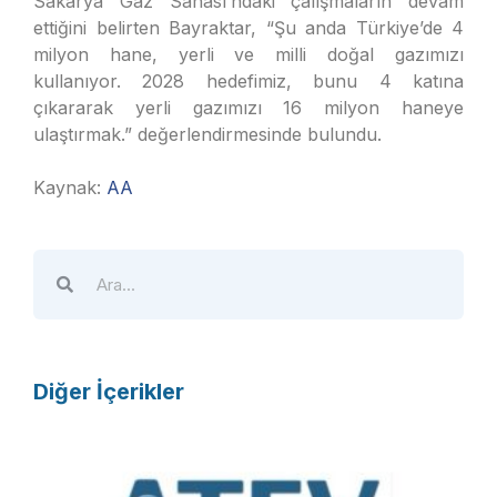
Sakarya Gaz Sahası’ndaki çalışmaların devam
ettiğini belirten Bayraktar, “Şu anda Türkiye’de 4
milyon hane, yerli ve milli doğal gazımızı
kullanıyor. 2028 hedefimiz, bunu 4 katına
çıkararak yerli gazımızı 16 milyon haneye
ulaştırmak.” değerlendirmesinde bulundu.
Kaynak:
AA
Diğer İçerikler
A
T
E
V