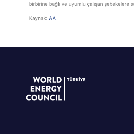
birbirine bağlı ve uyumlu çalışan şebekelere s
Kaynak:
AA