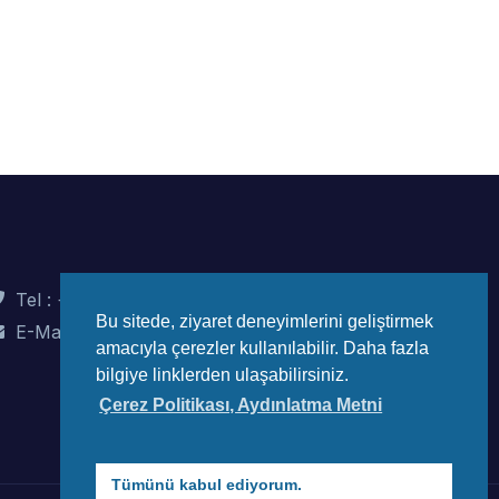
Tel : +90 (312) 442 82 78
Bu sitede, ziyaret deneyimlerini geliştirmek
E-Mail : info@wec-turkiye.org.tr
amacıyla çerezler kullanılabilir. Daha fazla
bilgiye linklerden ulaşabilirsiniz.
Çerez Politikası, Aydınlatma Metni
Tümünü kabul ediyorum.