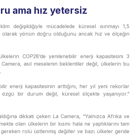
ru ama hız yetersiz
im değişikliğiyle mücadelede küresel ısınmayı 1,5
in olarak yönün doğru olduğunu ancak hız ve ölçeğin
ülkelerin COP28’de yenilenebilir enerji kapasitesini 3
Camera, asıl meselenin beklentiler değil, ülkelerin bu
.
r enerji kapasitesinin arttığını, her yıl yeni rekorlar
ye özgü bir durum değil, küresel ölçekte yaşanıyor.”
aldığına dikkati çeken La Camera, “Yalnızca Afrika ve
ekte olan ülkelerin bir kısmı hala ne yaptıklarını tam
gereken rolü üstlenmiş değiller ve bazı ülkeler geride