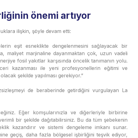
rliğinin önemi artıyor
lara ilişkin, şöyle devam etti:
lerin eşit esneklikte dengelenmesini sağlayacak bir
ına, maliyet marjinaline dayanmaktan çok, uzun vadeli
enerjiye fosil yakıtlar karşısında öncelik tanımanın yolu.
ri kazanması ile yeni profesyonellerin eğitimi ve
u olacak şekilde yapılması gerekiyor.”
zsizleşmeyi de beraberinde getirdiğini vurgulayan La
iniz. Eğer komşularınızla ve diğerleriyle birbirine
erimli bir şekilde dağıtabilirsiniz. Bu da tüm şebekenin
neklik kazandırır ve sistemi dengeleme imkanı sunar.
ne geçiş, daha fazla bölgesel işbirliğini teşvik ediyor,