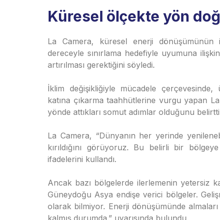
Küresel ölçekte yön doğ
La Camera, küresel enerji dönüşümünün ikl
dereceyle sınırlama hedefiyle uyumuna ilişk
artırılması gerektiğini söyledi.
İklim değişikliğiyle mücadele çerçevesinde, 
katına çıkarma taahhütlerine vurgu yapan La 
yönde attıkları somut adımlar olduğunu belirtti
La Camera, “Dünyanın her yerinde yenilenebili
kırıldığını görüyoruz. Bu belirli bir bölge
ifadelerini kullandı.
Ancak bazı bölgelerde ilerlemenin yetersiz k
Güneydoğu Asya endişe verici bölgeler. Gelişm
olarak bilmiyor. Enerji dönüşümünde almaları 
kalmış durumda.” uyarısında bulundu.