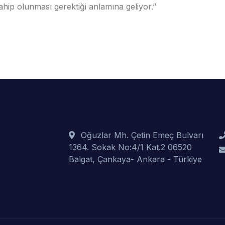
ahip olunması gerektiği anlamına geliyor.”
Oğuzlar Mh. Çetin Emeç Bulvarı
1364. Sokak No:4/1 Kat.2 06520
Balgat, Çankaya- Ankara - Türkiye