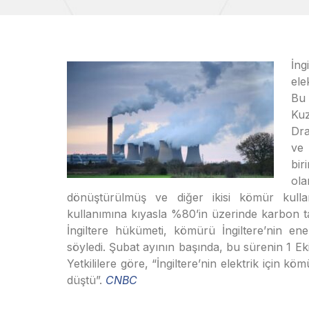
İng
ele
Bu 
Kuz
Dra
ve 
bir
ol
dönüştürülmüş ve diğer ikisi kömür kulla
kullanımına kıyasla %80’in üzerinde karbon 
İngiltere hükümeti, kömürü İngiltere’nin ene
söyledi. Şubat ayının başında, bu sürenin 1 E
Yetkililere göre, “İngiltere’nin elektrik için 
düştü”.
CNBC