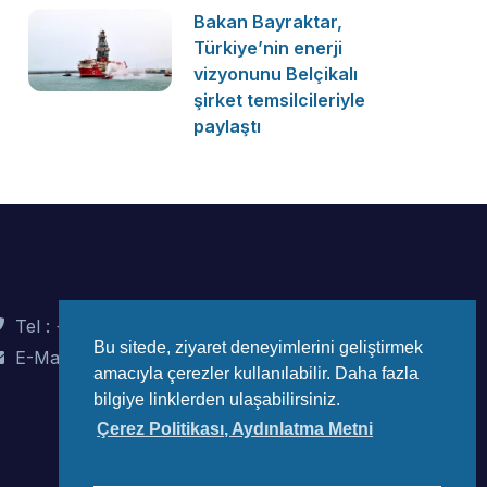
Bakan Bayraktar,
Türkiye’nin enerji
vizyonunu Belçikalı
şirket temsilcileriyle
paylaştı
Tel : +90 (312) 442 82 78
Bu sitede, ziyaret deneyimlerini geliştirmek
E-Mail : info@wec-turkiye.org.tr
amacıyla çerezler kullanılabilir. Daha fazla
bilgiye linklerden ulaşabilirsiniz.
Çerez Politikası, Aydınlatma Metni