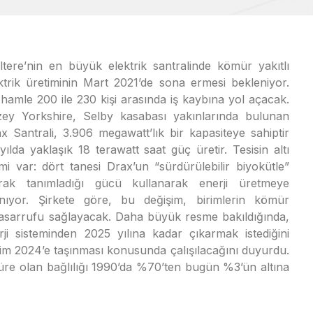
iltere’nin en büyük elektrik santralinde kömür yakıtlı
ktrik üretiminin Mart 2021’de sona ermesi bekleniyor.
hamle 200 ile 230 kişi arasında iş kaybına yol açacak.
ey Yorkshire, Selby kasabası yakınlarında bulunan
x Santrali, 3.906 megawatt’lık bir kapasiteye sahiptir
yılda yaklaşık 18 terawatt saat güç üretir. Tesisin altı
imi var: dört tanesi Drax’un “sürdürülebilir biyokütle”
arak tanımladığı gücü kullanarak enerji üretmeye
nıyor. Şirkete göre, bu değişim, birimlerin kömür
tasarrufu sağlayacak. Daha büyük resme bakıldığında,
rji sisteminden 2025 yılına kadar çıkarmak istediğini
kim 2024’e taşınması konusunda çalışılacağını duyurdu.
kömüre olan bağlılığı 1990’da %70’ten bugün %3’ün altına