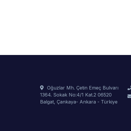
Oğuzlar Mh. Çetin Emeç Bulvarı
1364. Sokak No:4/1 Kat.2 06520
Balgat, Çankaya- Ankara - Türkiye