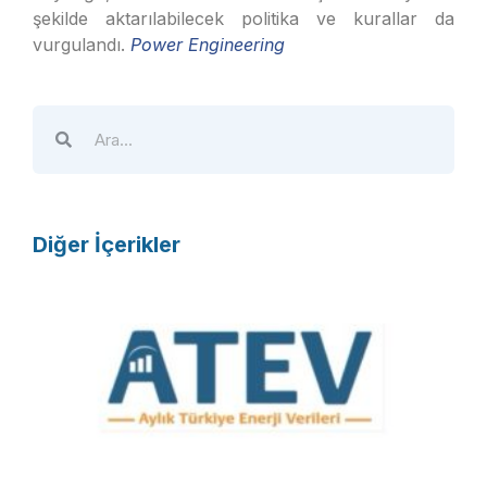
şekilde aktarılabilecek politika ve kurallar da
vurgulandı.
Power Engineering
Diğer İçerikler
A
T
E
V
R