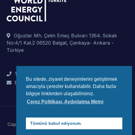
Oğuzlar Mh. Çetin Emeç Bulvarı 1364. Sokak
No:4/1 Kat.2 06520 Balgat, Çankaya- Ankara -
Türkiye
Tel : +90 (312) 442 82 78
Bu sitede, ziyaret deneyimlerini geliştirmek
E-Mail : info@wec-turkiye.org.tr
amacıyla çerezler kullanılabilir. Daha fazla
bilgiye linklerden ulaşabilirsiniz.
Çerez Politikası, Aydınlatma Metni
Tümünü kabul ediyorum.
Copyright © 2023 Dünya Enerji Konseyi Türk Millli Komitesi