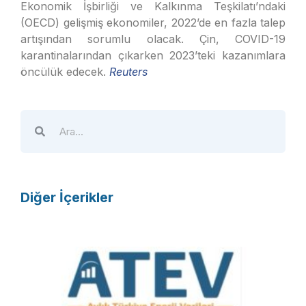
Ekonomik İşbirliği ve Kalkınma Teşkilatı’ndaki
(OECD) gelişmiş ekonomiler, 2022’de en fazla talep
artışından sorumlu olacak. Çin, COVID-19
karantinalarından çıkarken 2023’teki kazanımlara
öncülük edecek.
Reuters
Diğer İçerikler
A
T
E
V
R