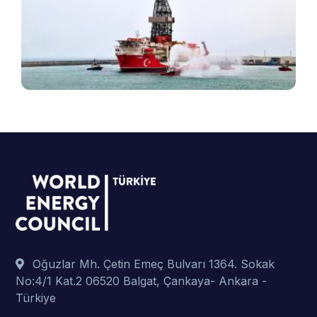
v
B
ş
t
p
Oğuzlar Mh. Çetin Emeç Bulvarı 1364. Sokak
No:4/1 Kat.2 06520 Balgat, Çankaya- Ankara -
Türkiye