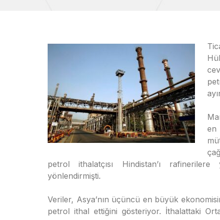
Tic
Hük
cev
pet
ayı
Mar
en
müt
çağ
petrol ithalatçısı Hindistan’ı rafinerile
yönlendirmişti.
Veriler, Asya’nın üçüncü en büyük ekonomisin
petrol ithal ettiğini gösteriyor. İthalattak