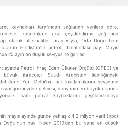
aret kaynakları tarafından sağlanan verilere göre,
ümetin, rafinerilerin arzı çeşitlendirme çağrısına
ap olarak alternatifler aramasıyla, Orta Doğu ham
rolünün Hindistan’ın petrol ithalatındaki payı Mayıs
nda 25 ayın en düşük seviyesine geriledi.
t ayında Petrol İhraç Eden Ülkeler Örgütü (OPEC) ve
 büyük ihracatçı Suudi Arabistan liderliğindeki
tefiklerin Yeni Delhi’nin arz kısıtlamalarını gevşetme
rısını görmezden gelmesi, dünyanın en büyük üçüncü
re yönelik ham petrol kaynaklarını çeşitlendirmeye
in mayıs ayında günde yaklaşık 4,2 milyon varil (bpd)
i Orta Doğu’nun payı Nisan 2019’dan bu yana en düşük