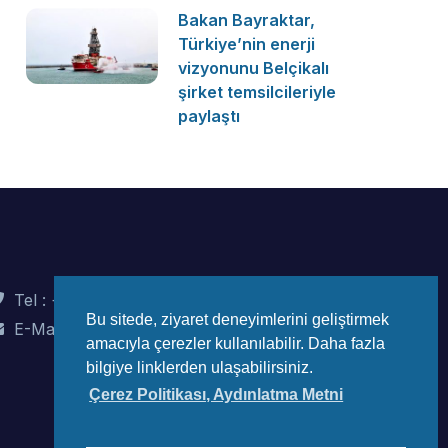
Bakan Bayraktar,
Türkiye’nin enerji
vizyonunu Belçikalı
şirket temsilcileriyle
paylaştı
Tel : +90 (312) 442 82 78
Bu sitede, ziyaret deneyimlerini geliştirmek
E-Mail : info@wec-turkiye.org.tr
amacıyla çerezler kullanılabilir. Daha fazla
bilgiye linklerden ulaşabilirsiniz.
Çerez Politikası, Aydınlatma Metni