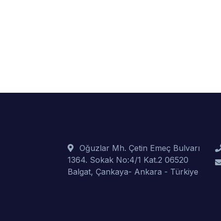
Oğuzlar Mh. Çetin Emeç Bulvarı
1364. Sokak No:4/1 Kat.2 06520
Balgat, Çankaya- Ankara - Türkiye