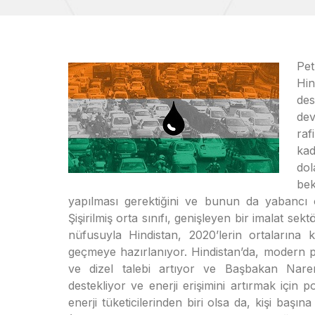
Pet
Hin
des
dev
raf
ka
dol
bek
yapılması gerektiğini ve bunun da yabancı 
Şişirilmiş orta sınıfı, genişleyen bir imalat se
nüfusuyla Hindistan, 2020’lerin ortalarına k
geçmeye hazırlanıyor. Hindistan’da, modern piş
ve dizel talebi artıyor ve Başbakan Nar
destekliyor ve enerji erişimini artırmak için 
enerji tüketicilerinden biri olsa da, kişi baş