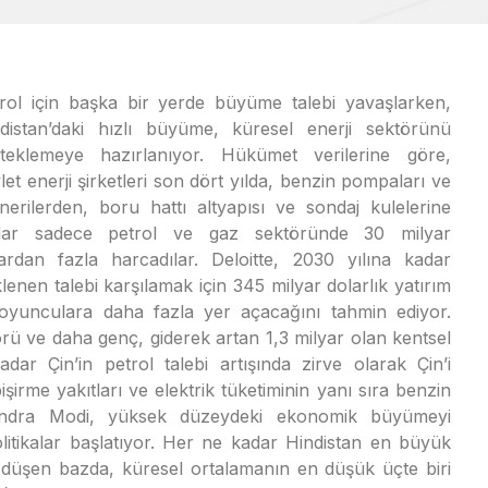
rol için başka bir yerde büyüme talebi yavaşlarken,
distan’daki hızlı büyüme, küresel enerji sektörünü
teklemeye hazırlanıyor. Hükümet verilerine göre,
let enerji şirketleri son dört yılda, benzin pompaları ve
inerilerden, boru hattı altyapısı ve sondaj kulelerine
dar sadece petrol ve gaz sektöründe 30 milyar
ardan fazla harcadılar. Deloitte, 2030 yılına kadar
lenen talebi karşılamak için 345 milyar dolarlık yatırım
oyunculara daha fazla yer açacağını tahmin ediyor.
ktörü ve daha genç, giderek artan 1,3 milyar olan kentsel
adar Çin’in petrol talebi artışında zirve olarak Çin’i
irme yakıtları ve elektrik tüketiminin yanı sıra benzin
endra Modi, yüksek düzeydeki ekonomik büyümeyi
politikalar başlatıyor. Her ne kadar Hindistan en büyük
ına düşen bazda, küresel ortalamanın en düşük üçte biri