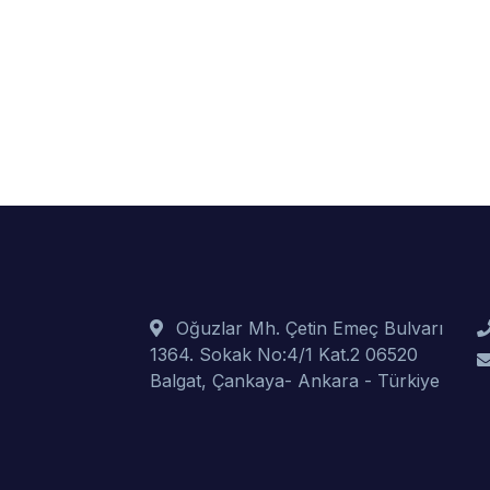
Oğuzlar Mh. Çetin Emeç Bulvarı
1364. Sokak No:4/1 Kat.2 06520
Balgat, Çankaya- Ankara - Türkiye