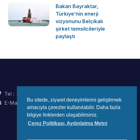
Bakan Bayraktar,
Türkiye’nin enerji
vizyonunu Belçikalı
şirket temsilcileriyle
paylaştı
Tel : +90 (312) 442 82 78
Bu sitede, ziyaret deneyimlerini geliştirmek
E-Mail : info@wec-turkiye.org.tr
amacıyla çerezler kullanılabilir. Daha fazla
bilgiye linklerden ulaşabilirsiniz.
Çerez Politikası, Aydınlatma Metni