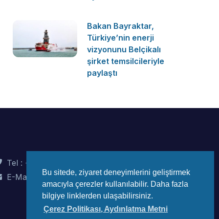
Bakan Bayraktar,
Türkiye’nin enerji
vizyonunu Belçikalı
şirket temsilcileriyle
paylaştı
Tel : +90 (312) 442 82 78
Bu sitede, ziyaret deneyimlerini geliştirmek
E-Mail : info@wec-turkiye.org.tr
amacıyla çerezler kullanılabilir. Daha fazla
bilgiye linklerden ulaşabilirsiniz.
Çerez Politikası, Aydınlatma Metni