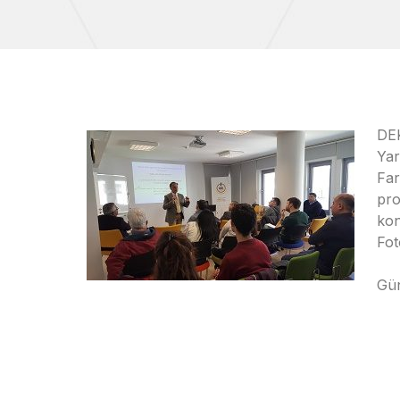
DE
Ya
Fa
pro
kon
Fot
Gün