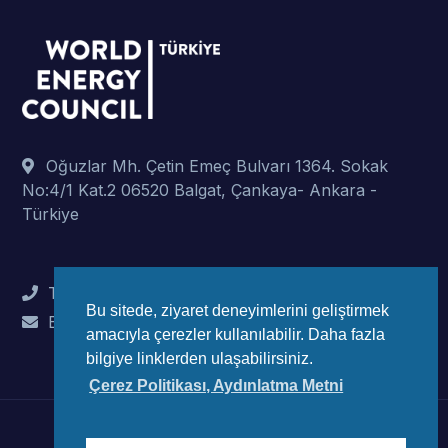
Oğuzlar Mh. Çetin Emeç Bulvarı 1364. Sokak
No:4/1 Kat.2 06520 Balgat, Çankaya- Ankara -
Türkiye
Tel : +90 (312) 442 82 78
Bu sitede, ziyaret deneyimlerini geliştirmek
E-Mail : info@wec-turkiye.org.tr
amacıyla çerezler kullanılabilir. Daha fazla
bilgiye linklerden ulaşabilirsiniz.
Çerez Politikası, Aydınlatma Metni