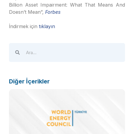
Billion Asset Impairment: What That Means And
Doesn’t Mean”,
Forbes
İndirmek için
tıklayın
Diğer İçerikler
Ö
d
e
p
k
g
b
m