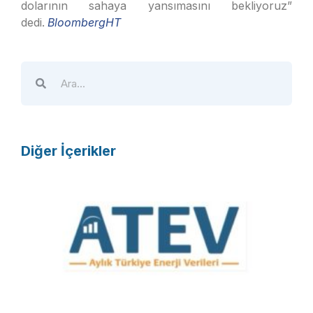
dolarının sahaya yansımasını bekliyoruz”
dedi.
BloombergHT
Diğer İçerikler
A
T
E
V
R