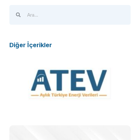
Diğer İçerikler
A
T
E
V
R
F
T