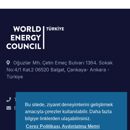
Oğuzlar Mh. Çetin Emeç Bulvarı 1364. Sokak
No:4/1 Kat.2 06520 Balgat, Çankaya- Ankara -
Türkiye
Tel : +90 (312) 442 82 78
Bu sitede, ziyaret deneyimlerini geliştirmek
E-Mail : info@wec-turkiye.org.tr
amacıyla çerezler kullanılabilir. Daha fazla
bilgiye linklerden ulaşabilirsiniz.
Çerez Politikası, Aydınlatma Metni