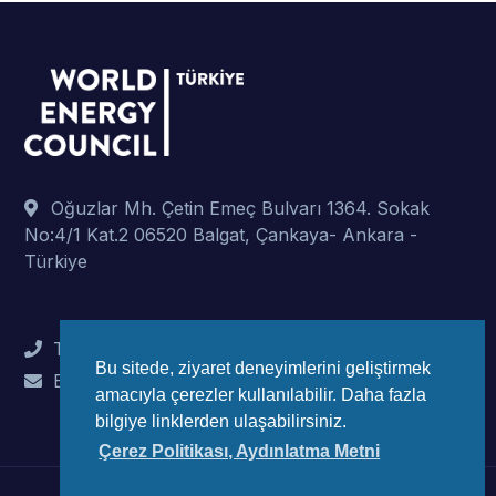
Oğuzlar Mh. Çetin Emeç Bulvarı 1364. Sokak
No:4/1 Kat.2 06520 Balgat, Çankaya- Ankara -
Türkiye
Tel : +90 (312) 442 82 78
Bu sitede, ziyaret deneyimlerini geliştirmek
E-Mail : info@wec-turkiye.org.tr
amacıyla çerezler kullanılabilir. Daha fazla
bilgiye linklerden ulaşabilirsiniz.
Çerez Politikası, Aydınlatma Metni