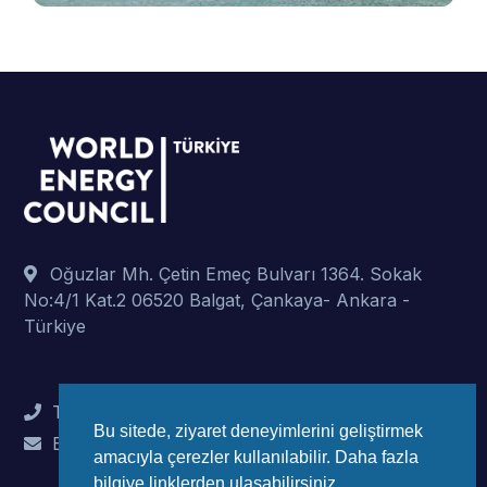
Oğuzlar Mh. Çetin Emeç Bulvarı 1364. Sokak
No:4/1 Kat.2 06520 Balgat, Çankaya- Ankara -
Türkiye
Tel : +90 (312) 442 82 78
Bu sitede, ziyaret deneyimlerini geliştirmek
E-Mail : info@wec-turkiye.org.tr
amacıyla çerezler kullanılabilir. Daha fazla
bilgiye linklerden ulaşabilirsiniz.