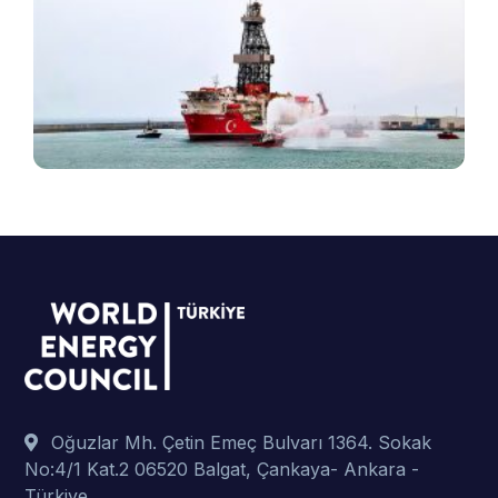
T
e
v
B
ş
t
p
Oğuzlar Mh. Çetin Emeç Bulvarı 1364. Sokak
No:4/1 Kat.2 06520 Balgat, Çankaya- Ankara -
Türkiye