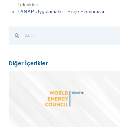
Teknikleri
TANAP Uygulamaları, Proje Planlaması
Diğer İçerikler
E
b
k
5
d
b
s
ç