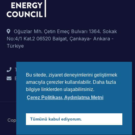
Oğuzlar Mh. Çetin Emeç Bulvarı 1364. Sokak
No:4/1 Kat.2 06520 Balgat, Çankaya- Ankara -
Türkiye
Tel : +90 (312) 442 82 78
Bu sitede, ziyaret deneyimlerini geliştirmek
E-Mail : info@wec-turkiye.org.tr
amacıyla çerezler kullanılabilir. Daha fazla
bilgiye linklerden ulaşabilirsiniz.
Çerez Politikası, Aydınlatma Metni
Tümünü kabul ediyorum.
Copyright © 2023 Dünya Enerji Konseyi Türk Millli Komitesi