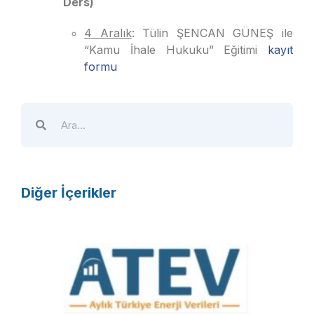
Ders)
4 Aralık
: Tülin ŞENCAN GÜNEŞ ile
“Kamu İhale Hukuku” Eğitimi
kayıt
formu
Diğer İçerikler
A
T
E
V
R