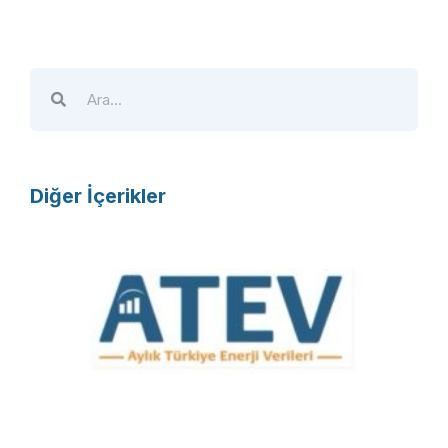
Diğer İçerikler
A
T
E
V
R