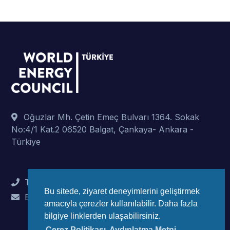
Oğuzlar Mh. Çetin Emeç Bulvarı 1364. Sokak
No:4/1 Kat.2 06520 Balgat, Çankaya- Ankara -
Türkiye
Tel : +90 (312) 442 82 78
Bu sitede, ziyaret deneyimlerini geliştirmek
E-Mail : info@wec-turkiye.org.tr
amacıyla çerezler kullanılabilir. Daha fazla
bilgiye linklerden ulaşabilirsiniz.
Çerez Politikası, Aydınlatma Metni