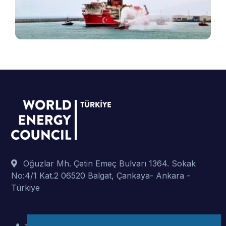
ş
t
p
Oğuzlar Mh. Çetin Emeç Bulvarı 1364. Sokak
No:4/1 Kat.2 06520 Balgat, Çankaya- Ankara -
Türkiye