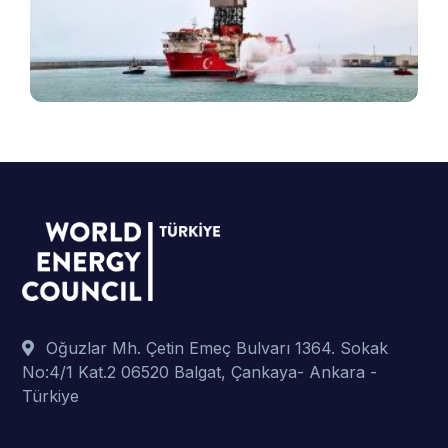
B
ş
t
p
Oğuzlar Mh. Çetin Emeç Bulvarı 1364. Sokak
No:4/1 Kat.2 06520 Balgat, Çankaya- Ankara -
Türkiye