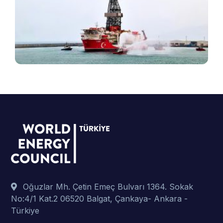
e
v
B
ş
t
p
Oğuzlar Mh. Çetin Emeç Bulvarı 1364. Sokak
No:4/1 Kat.2 06520 Balgat, Çankaya- Ankara -
Türkiye