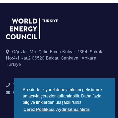
Oğuzlar Mh. Çetin Emeç Bulvarı 1364. Sokak
No:4/1 Kat.2 06520 Balgat, Çankaya- Ankara -
Türkiye
Tel : +90 (312) 442 82 78
Bu sitede, ziyaret deneyimlerini geliştirmek
E-Mail : info@wec-turkiye.org.tr
amacıyla çerezler kullanılabilir. Daha fazla
bilgiye linklerden ulaşabilirsiniz.
Çerez Politikası, Aydınlatma Metni