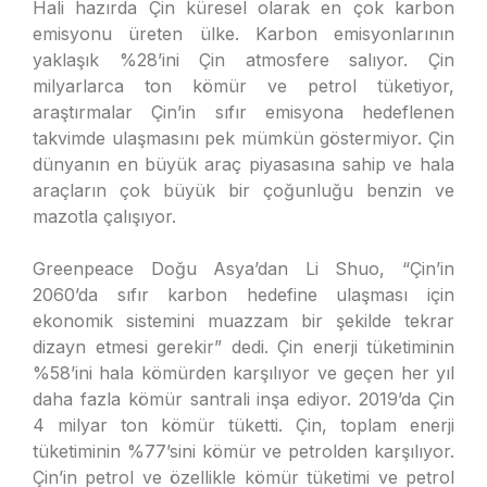
Hali hazırda Çin küresel olarak en çok karbon
emisyonu üreten ülke. Karbon emisyonlarının
yaklaşık %28’ini Çin atmosfere salıyor. Çin
milyarlarca ton kömür ve petrol tüketiyor,
araştırmalar Çin’in sıfır emisyona hedeflenen
takvimde ulaşmasını pek mümkün göstermiyor. Çin
dünyanın en büyük araç piyasasına sahip ve hala
araçların çok büyük bir çoğunluğu benzin ve
mazotla çalışıyor.
Greenpeace Doğu Asya’dan Li Shuo, “Çin’in
2060’da sıfır karbon hedefine ulaşması için
ekonomik sistemini muazzam bir şekilde tekrar
dizayn etmesi gerekir” dedi. Çin enerji tüketiminin
%58’ini hala kömürden karşılıyor ve geçen her yıl
daha fazla kömür santrali inşa ediyor. 2019’da Çin
4 milyar ton kömür tüketti. Çin, toplam enerji
tüketiminin %77’sini kömür ve petrolden karşılıyor.
Çin’in petrol ve özellikle kömür tüketimi ve petrol