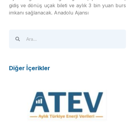
gidiş ve dönüş uçak bileti ve aylık 3 bin yuan burs
imkanı sağlanacak. Anadolu Ajansı
Diğer İçerikler
A
T
E
V
R