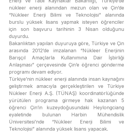
Enerji ve Tabii Kaynaklar Bakanlığı, Türkiye’de
nükleer enerji alanından mezun olan ve Çin’de
“Nükleer Enerji Bilimi ve Teknolojisi” alanında
burslu yüksek lisans yapmak isteyen öğrenciler
için son başvuru tarihinin 3 Nisan olduğunu
duyurdu.
Bakanlıktan yapılan duyuruya göre, Türkiye ve Çin
arasında 2012’de imzalanan “Nükleer Enerjinin
Barışçıl Amaçlarla Kullanımına Dair İşbirliği
Anlaşması” çerçevesinde Çin’e öğrenci gönderme
programı devam ediyor.
Türkiye’nin nükleer enerji alanında insan kaynağını
geliştirmek amacıyla gerçekleştirilen ve Türkiye
Nükleer Enerji A.Ş. (TÜNAŞ) koordinatörlüğünde
yürütülen programa girmeye hak kazanan 5
öğrenci Çin’in kuzeydoğusundaki Heylongciang
eyaletinde bulunan Harbin Mühendislik
Üniversitesi’nde “Nükleer Enerji Bilimi ve
Teknolojisi” alanında yüksek lisans yapacak.