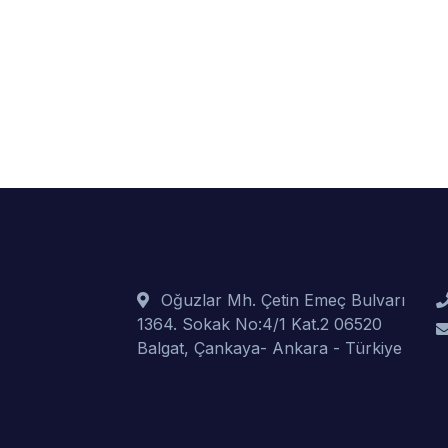
Oğuzlar Mh. Çetin Emeç Bulvarı
1364. Sokak No:4/1 Kat.2 06520
Balgat, Çankaya- Ankara - Türkiye