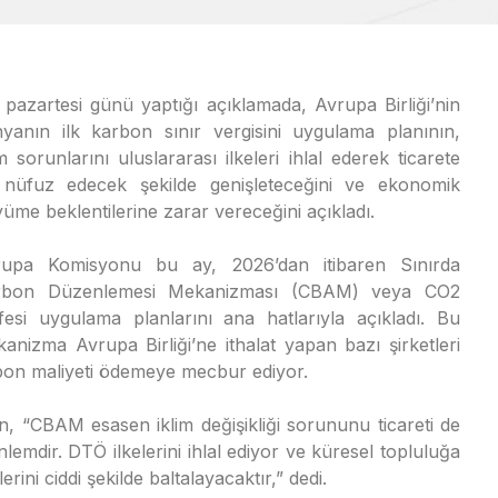
 pazartesi günü yaptığı açıklamada, Avrupa Birliği’nin
yanın ilk karbon sınır vergisini uygulama planının,
im sorunlarını uluslararası ilkeleri ihlal ederek ticarete
nüfuz edecek şekilde genişleteceğini ve ekonomik
üme beklentilerine zarar vereceğini açıkladı.
rupa Komisyonu bu ay, 2026’dan itibaren Sınırda
rbon Düzenlemesi Mekanizması (CBAM) veya CO2
ifesi uygulama planlarını ana hatlarıyla açıkladı. Bu
anizma Avrupa Birliği’ne ithalat yapan bazı şirketleri
rbon maliyeti ödemeye mecbur ediyor.
n, “CBAM esasen iklim değişikliği sorununu ticareti de
nlemdir. DTÖ ilkelerini ihlal ediyor ve küresel topluluğa
ini ciddi şekilde baltalayacaktır,” dedi.