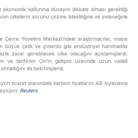
inin ekonomik kalkınma düzeyini dikkate alması gerektiği
nin ülkelerin sorunu çözme istekliliğine ve yeteneğine
e Çevre Yönetimi Merkezi’ndeki araştırmacılar, mayıs
n büyük çelik ve çimento gibi endüstriyel hammadde
 fazla zarar görebilecek ülke olacağını açıklamışlardı.
nı ve tarifenin Çin’in gelişimi üzerinde uzun vadeli
 olmadığını da belirtmişlerdi.
isyon ticaret planındaki karbon fiyatlarını AB kıyaslama
söylüyor.
Reuters