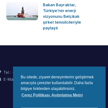
Bakan Bayraktar,
Türkiye’nin enerji
vizyonunu Belçikalı
şirket temsilcileriyle
paylaştı
Tel : +90 (312) 442 82 78
Bu sitede, ziyaret deneyimlerini geliştirmek
E-Mail : info@wec-turkiye.org.tr
amacıyla çerezler kullanılabilir. Daha fazla
bilgiye linklerden ulaşabilirsiniz.
Çerez Politikası, Aydınlatma Metni