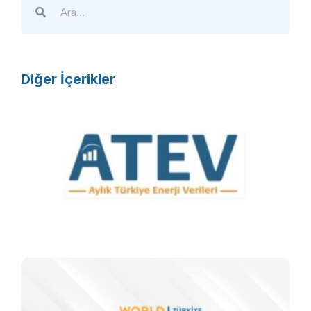
Diğer İçerikler
A
T
E
V
R
F
T
k
m