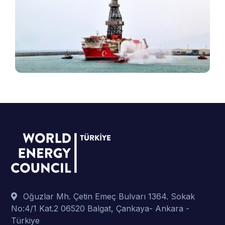
e
v
B
ş
t
p
Oğuzlar Mh. Çetin Emeç Bulvarı 1364. Sokak
No:4/1 Kat.2 06520 Balgat, Çankaya- Ankara -
Türkiye