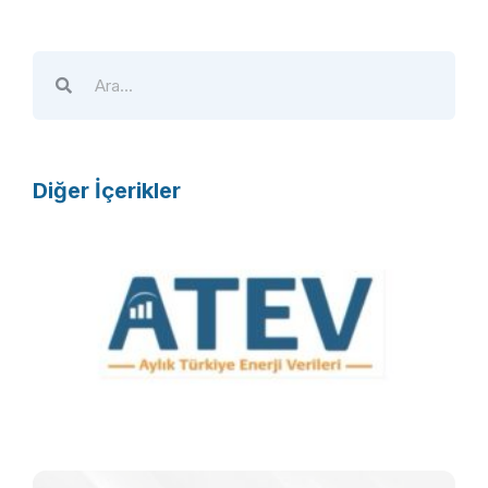
Diğer İçerikler
A
T
E
V
R
F