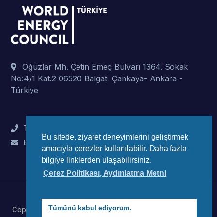
Oğuzlar Mh. Çetin Emeç Bulvarı 1364. Sokak
No:4/1 Kat.2 06520 Balgat, Çankaya- Ankara -
Türkiye
Tel : +90 (312) 442 82 78
Bu sitede, ziyaret deneyimlerini geliştirmek
E-Mail : info@wec-turkiye.org.tr
amacıyla çerezler kullanılabilir. Daha fazla
bilgiye linklerden ulaşabilirsiniz.
Çerez Politikası, Aydınlatma Metni
Tümünü kabul ediyorum.
Copyright © 2023 Dünya Enerji Konseyi Türk Millli Komitesi