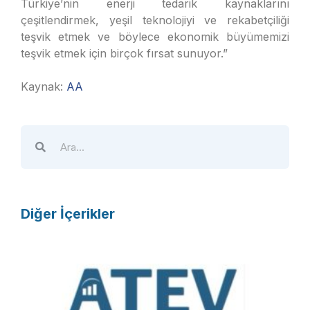
Türkiye’nin enerji tedarik kaynaklarını
çeşitlendirmek, yeşil teknolojiyi ve rekabetçiliği
teşvik etmek ve böylece ekonomik büyümemizi
teşvik etmek için birçok fırsat sunuyor.”
Kaynak:
AA
Diğer İçerikler
A
T
E
V
R