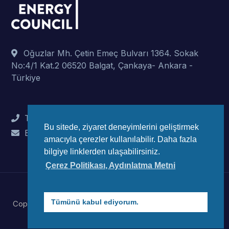
Oğuzlar Mh. Çetin Emeç Bulvarı 1364. Sokak
No:4/1 Kat.2 06520 Balgat, Çankaya- Ankara -
Türkiye
Tel : +90 (312) 442 82 78
Bu sitede, ziyaret deneyimlerini geliştirmek
E-Mail : info@wec-turkiye.org.tr
amacıyla çerezler kullanılabilir. Daha fazla
bilgiye linklerden ulaşabilirsiniz.
Çerez Politikası, Aydınlatma Metni
Tümünü kabul ediyorum.
Copyright © 2023 Dünya Enerji Konseyi Türk Millli Komitesi