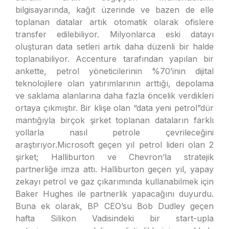
bilgisayarında, kağıt üzerinde ve bazen de elle
toplanan datalar artık otomatik olarak ofislere
transfer edilebiliyor. Milyonlarca eski datayı
oluşturan data setleri artık daha düzenli bir halde
toplanabiliyor. Accenture tarafından yapılan bir
ankette, petrol yöneticilerinin %70’inin dijital
teknolojilere olan yatırımlarının arttığı, depolama
ve saklama alanlarına daha fazla öncelik verdikleri
ortaya çıkmıştır. Bir klişe olan “data yeni petrol”dür
mantığıyla birçok şirket toplanan dataların farklı
yollarla nasıl petrole çevrileceğini
araştırıyor.Microsoft geçen yıl petrol lideri olan 2
şirket; Halliburton ve Chevron’la stratejik
partnerliğe imza attı. Halliburton geçen yıl, yapay
zekayı petrol ve gaz çıkarımında kullanabilmek için
Baker Hughes ile partnerlik yapacağını duyurdu.
Buna ek olarak, BP CEO’su Bob Dudley geçen
hafta Silikon Vadisindeki bir start-upla