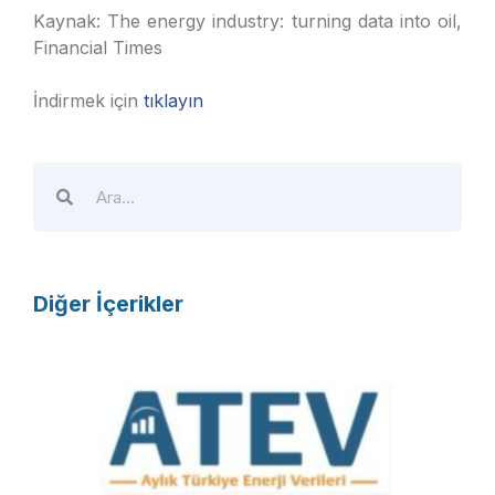
Kaynak: The energy industry: turning data into oil,
Financial Times
İndirmek için
tıklayın
Diğer İçerikler
A
T
E
V
R