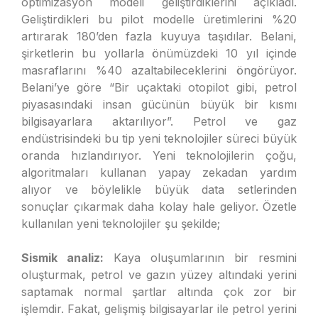
optimizasyon modeli geliştirdiklerini açıkladı.
Geliştirdikleri bu pilot modelle üretimlerini %20
artırarak 180’den fazla kuyuya taşıdılar. Belani,
şirketlerin bu yollarla önümüzdeki 10 yıl içinde
masraflarını %40 azaltabileceklerini öngörüyor.
Belani’ye göre “Bir uçaktaki otopilot gibi, petrol
piyasasındaki insan gücünün büyük bir kısmı
bilgisayarlara aktarılıyor”. Petrol ve gaz
endüstrisindeki bu tip yeni teknolojiler süreci büyük
oranda hızlandırıyor. Yeni teknolojilerin çoğu,
algoritmaları kullanan yapay zekadan yardım
alıyor ve böylelikle büyük data setlerinden
sonuçlar çıkarmak daha kolay hale geliyor. Özetle
kullanılan yeni teknolojiler şu şekilde;
Sismik analiz:
Kaya oluşumlarının bir resmini
oluşturmak, petrol ve gazın yüzey altındaki yerini
saptamak normal şartlar altında çok zor bir
işlemdir. Fakat, gelişmiş bilgisayarlar ile petrol yerini