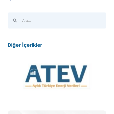
Diğer İçerikler
A
T
E
V
R
F