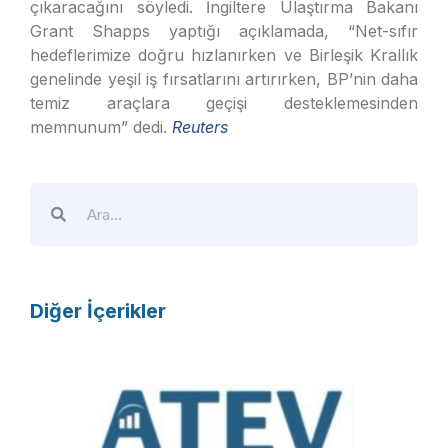
çıkaracağını söyledi. İngiltere Ulaştırma Bakanı
Grant Shapps yaptığı açıklamada, “Net-sıfır
hedeflerimize doğru hızlanırken ve Birleşik Krallık
genelinde yeşil iş fırsatlarını artırırken, BP’nin daha
temiz araçlara geçişi desteklemesinden
memnunum” dedi.
Reuters
Diğer İçerikler
A
T
E
V
R