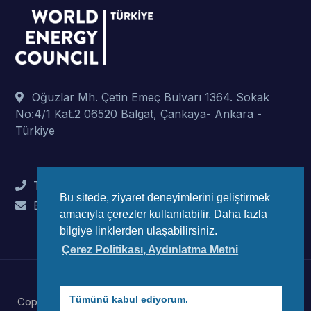
Oğuzlar Mh. Çetin Emeç Bulvarı 1364. Sokak
No:4/1 Kat.2 06520 Balgat, Çankaya- Ankara -
Türkiye
Tel : +90 (312) 442 82 78
Bu sitede, ziyaret deneyimlerini geliştirmek
E-Mail : info@wec-turkiye.org.tr
amacıyla çerezler kullanılabilir. Daha fazla
bilgiye linklerden ulaşabilirsiniz.
Çerez Politikası, Aydınlatma Metni
Tümünü kabul ediyorum.
Copyright © 2023 Dünya Enerji Konseyi Türk Millli Komitesi