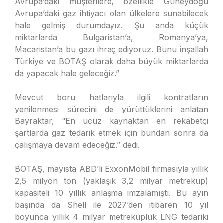
Avrupa’daki müşterilere, özellikle Güneydoğu
Avrupa’daki gaz ihtiyacı olan ülkelere sunabilecek
hale gelmiş durumdayız. Şu anda küçük
miktarlarda Bulgaristan’a, Romanya’ya,
Macaristan’a bu gazı ihraç ediyoruz. Bunu inşallah
Türkiye ve BOTAŞ olarak daha büyük miktarlarda
da yapacak hale geleceğiz.”
Mevcut boru hatlarıyla ilgili kontratların
yenilenmesi sürecini de yürüttüklerini anlatan
Bayraktar, “En ucuz kaynaktan en rekabetçi
şartlarda gaz tedarik etmek için bundan sonra da
çalışmaya devam edeceğiz.” dedi.
BOTAŞ, mayısta ABD’li ExxonMobil firmasıyla yıllık
2,5 milyon ton (yaklaşık 3,2 milyar metreküp)
kapasiteli 10 yıllık anlaşma imzalamıştı. Bu ayın
başında da Shell ile 2027’den itibaren 10 yıl
boyunca yıllık 4 milyar metreküplük LNG tedariki