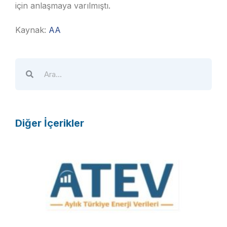
için anlaşmaya varılmıştı.
Kaynak:
AA
Diğer İçerikler
A
T
E
V
R