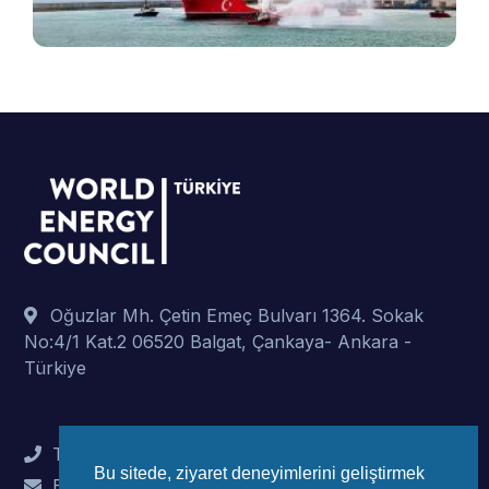
p
Oğuzlar Mh. Çetin Emeç Bulvarı 1364. Sokak
No:4/1 Kat.2 06520 Balgat, Çankaya- Ankara -
Türkiye
Tel : +90 (312) 442 82 78
Bu sitede, ziyaret deneyimlerini geliştirmek
E-Mail : info@wec-turkiye.org.tr