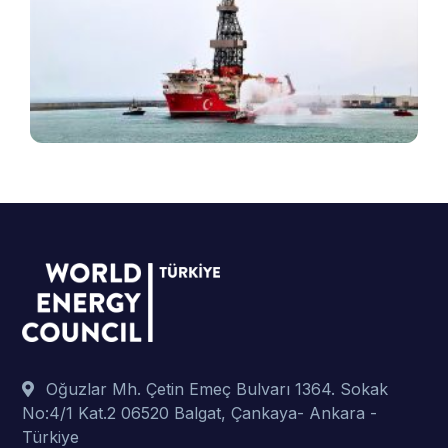
e
v
B
ş
t
p
Oğuzlar Mh. Çetin Emeç Bulvarı 1364. Sokak
No:4/1 Kat.2 06520 Balgat, Çankaya- Ankara -
Türkiye