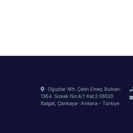
Oğuzlar Mh. Çetin Emeç Bulvarı
1364. Sokak No:4/1 Kat.2 06520
Balgat, Çankaya- Ankara - Türkiye