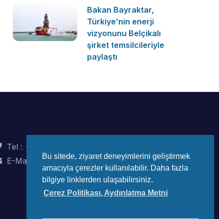
Bakan Bayraktar,
Türkiye’nin enerji
vizyonunu Belçikalı
şirket temsilcileriyle
paylaştı
Tel : +90 (312) 442 82 78
Bu sitede, ziyaret deneyimlerini geliştirmek
E-Mail : info@wec-turkiye.org.tr
amacıyla çerezler kullanılabilir. Daha fazla
bilgiye linklerden ulaşabilirsiniz.
Çerez Politikası, Aydınlatma Metni