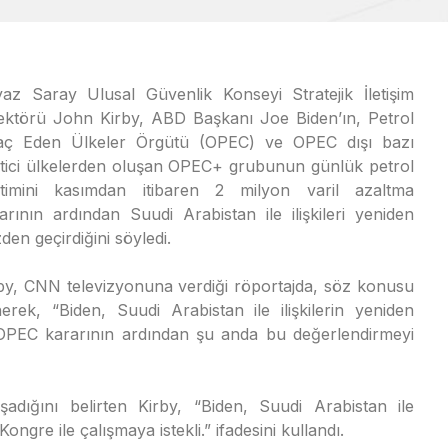
az Saray Ulusal Güvenlik Konseyi Stratejik İletişim
ektörü John Kirby, ABD Başkanı Joe Biden’ın, Petrol
raç Eden Ülkeler Örgütü (OPEC) ve OPEC dışı bazı
tici ülkelerden oluşan OPEC+ grubunun günlük petrol
etimini kasımdan itibaren 2 milyon varil azaltma
arının ardından Suudi Arabistan ile ilişkileri yeniden
den geçirdiğini söyledi.
by, CNN televizyonuna verdiği röportajda, söz konusu
rek, “Biden, Suudi Arabistan ile ilişkilerin yeniden
 OPEC kararının ardından şu anda bu değerlendirmeyi
aşadığını belirten Kirby, “Biden, Suudi Arabistan ile
Kongre ile çalışmaya istekli.” ifadesini kullandı.