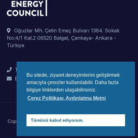
Oğuzlar Mh. Çetin Emeç Bulvarı 1364. Sokak
No:4/1 Kat.2 06520 Balgat, Çankaya- Ankara -
Türkiye
Tel : +90 (312) 442 82 78
Bu sitede, ziyaret deneyimlerini geliştirmek
E-Mail : info@wec-turkiye.org.tr
amacıyla çerezler kullanılabilir. Daha fazla
bilgiye linklerden ulaşabilirsiniz.
Çerez Politikası, Aydınlatma Metni
Tümünü kabul ediyorum.
Copyright © 2023 Dünya Enerji Konseyi Türk Millli Komitesi