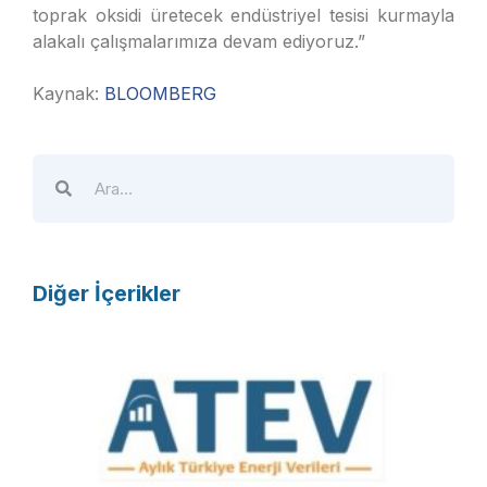
toprak oksidi üretecek endüstriyel tesisi kurmayla
alakalı çalışmalarımıza devam ediyoruz.”
Kaynak:
BLOOMBERG
Diğer İçerikler
A
T
E
V
R