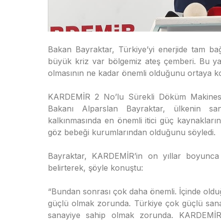
Bakan Bayraktar, Türkiye’yi enerjide tam bağ
büyük kriz var bölgemiz ateş çemberi. Bu yaş
olmasının ne kadar önemli olduğunu ortaya ko
KARDEMİR 2 No’lu Sürekli Döküm Makinesi a
Bakanı Alparslan Bayraktar, ülkenin san
kalkınmasında en önemli itici güç kaynakları
göz bebeği kurumlarından olduğunu söyledi.
Bayraktar, KARDEMİR’in on yıllar boyunca ü
belirterek, şöyle konuştu:
“Bundan sonrası çok daha önemli. İçinde oldu
güçlü olmak zorunda. Türkiye çok güçlü sanay
sanayiye sahip olmak zorunda. KARDEMİR,