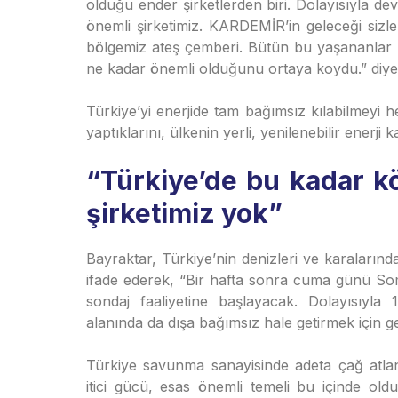
olduğu ender şirketlerden biri. Dolayısıyla d
önemli şirketimiz. KARDEMİR’in geleceği sizl
bölgemiz ateş çemberi. Bütün bu yaşananlar ü
ne kadar önemli olduğunu ortaya koydu.” diye
Türkiye’yi enerjide tam bağımsız kılabilmeyi 
yaptıklarını, ülkenin yerli, yenilenebilir enerji k
“Türkiye’de bu kadar k
şirketimiz yok”
Bayraktar, Türkiye’nin denizleri ve karalarınd
ifade ederek, “Bir hafta sonra cuma günü Som
sondaj faaliyetine başlayacak. Dolayısıyla 10
alanında da dışa bağımsız hale getirmek için g
Türkiye savunma sanayisinde adeta çağ atlan
itici gücü, esas önemli temeli bu içinde ol