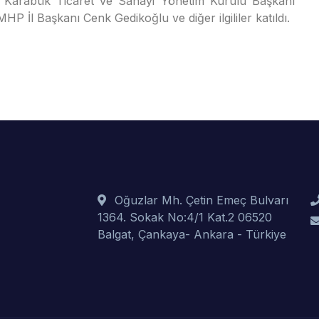
 Karabük Ticaret ve Sanayi Yönetim Kurulu Başkanı
HP İl Başkanı Cenk Gedikoğlu ve diğer ilgililer katıldı.
Oğuzlar Mh. Çetin Emeç Bulvarı
1364. Sokak No:4/1 Kat.2 06520
Balgat, Çankaya- Ankara - Türkiye