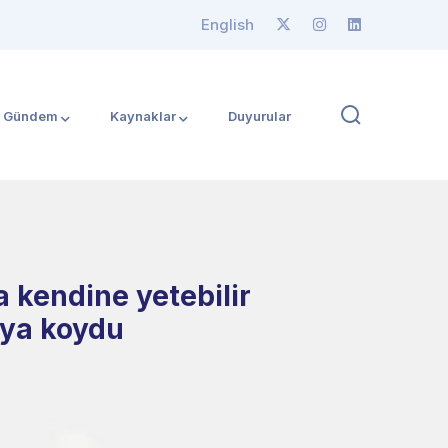
English
Gündem
Kaynaklar
Duyurular
 kendine yetebilir
aya koydu