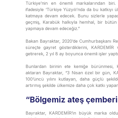
Türkiye’nin en önemli markalarından bir
ifadesiyle ‘Türkiye Yüzyılı’nda da bu katkıy
katmaya devam edecek. Bunu sizlerle yapaca
geçmiş, Karabük halkıyla hemhal, bir bütün
yapmaya devam edeceğiz.”
Bakan Bayraktar, 2020’de Cumhurbaşkanı Rece
süreçte gayret gösterdiklerini, KARDEMİR 
getirerek, 2 yıl 8 ay boyunca önemli işler yaptık
Bunlardan birinin ete kemiğe bürünmesi, KA
aktaran Bayraktar, “3 Nisan özel bir gün, K
100’üncü yılını kutlayan, daha güçlü şekilde
artırmış şekilde ülkemize daha çok katkı yapan 
“Bölgemiz ateş çemberi
Bayraktar, KARDEMİR’in büyük marka olduğ