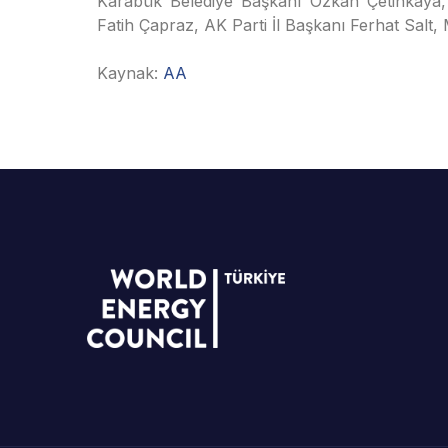
Karabük Belediye Başkanı Özkan Çetinkaya,
Fatih Çapraz, AK Parti İl Başkanı Ferhat Salt, M
Kaynak:
AA