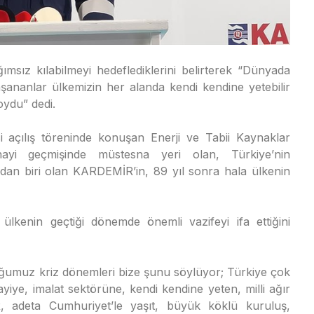
ımsız kılabilmeyi hedeflediklerini belirterek “Dünyada
ananlar ülkemizin her alanda kendi kendine yetebilir
ydu” dedi.
çılış töreninde konuşan ⁠Enerji ve Tabii Kaynaklar
ayi geçmişinde müstesna yeri olan, Türkiye’nin
ndan biri olan KARDEMİR’in, 89 yıl sonra hala ülkenin
lkenin geçtiği dönemde önemli vazifeyi ifa ettiğini
ğumuz kriz dönemleri bize şunu söylüyor; Türkiye çok
iye, imalat sektörüne, kendi kendine yeten, milli ağır
 adeta Cumhuriyet’le yaşıt, büyük köklü kuruluş,