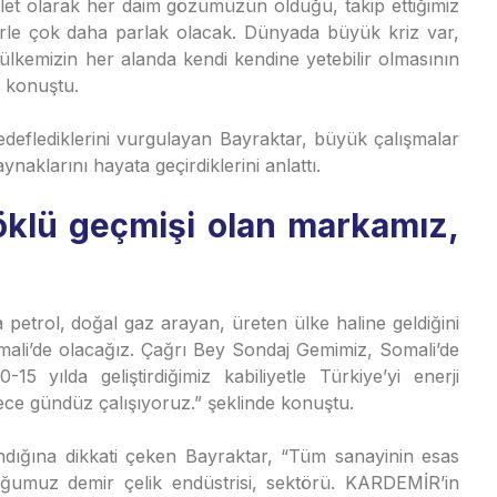
evlet olarak her daim gözümüzün olduğu, takip ettiğimiz
erle çok daha parlak olacak. Dünyada büyük kriz var,
lkemizin her alanda kendi kendine yetebilir olmasının
 konuştu.
hedeflediklerini vurgulayan Bayraktar, büyük çalışmalar
aynaklarını hayata geçirdiklerini anlattı.
öklü geçmişi olan markamız,
a petrol, doğal gaz arayan, üreten ülke haline geldiğini
ali’de olacağız. Çağrı Bey Sondaj Gemimiz, Somali’de
-15 yılda geliştirdiğimiz kabiliyetle Türkiye’yi enerji
ece gündüz çalışıyoruz.” şeklinde konuştu.
dığına dikkati çeken Bayraktar, “Tüm sanayinin esas
duğumuz demir çelik endüstrisi, sektörü. KARDEMİR’in