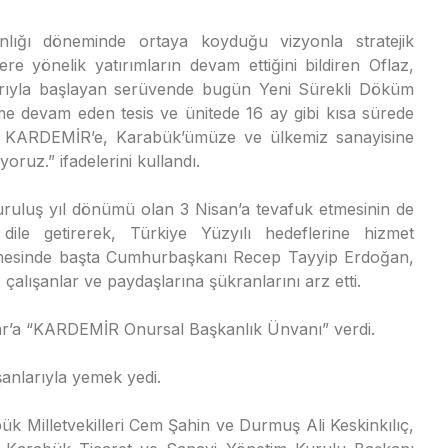
lığı döneminde ortaya koyduğu vizyonla stratejik
ere yönelik yatırımların devam ettiğini bildiren Oflaz,
larıyla başlayan serüvende bugün Yeni Sürekli Döküm
ime devam eden tesis ve ünitede 16 ay gibi kısa sürede
ızı KARDEMİR’e, Karabük’ümüze ve ülkemiz sanayisine
uz.” ifadelerini kullandı.
ruluş yıl dönümü olan 3 Nisan’a tevafuk etmesinin de
 dile getirerek, Türkiye Yüzyılı hedeflerine hizmet
rilmesinde başta Cumhurbaşkanı Recep Tayyip Erdoğan,
çalışanlar ve paydaşlarına şükranlarını arz etti.
r’a “KARDEMİR Onursal Başkanlık Ünvanı” verdi.
nlarıyla yemek yedi.
k Milletvekilleri Cem Şahin ve Durmuş Ali Keskinkılıç,