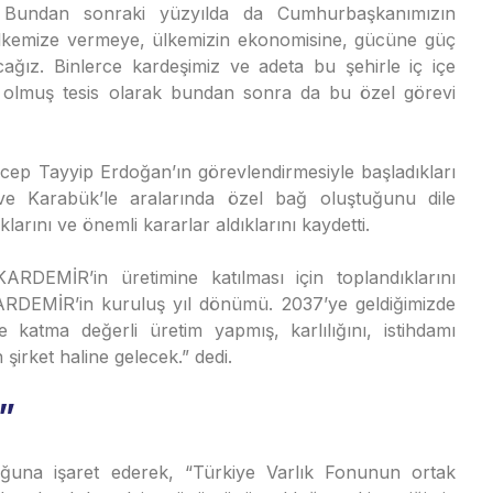
i. Bundan sonraki yüzyılda da Cumhurbaşkanımızın
ı ülkemize vermeye, ülkemizin ekonomisine, gücüne güç
ğız. Binlerce kardeşimiz ve adeta bu şehirle iç içe
 olmuş tesis olarak bundan sonra da bu özel görevi
p Tayyip Erdoğan’ın görevlendirmesiyle başladıkları
ve Karabük’le aralarında özel bağ oluştuğunu dile
larını ve önemli kararlar aldıklarını kaydetti.
RDEMİR’in üretimine katılması için toplandıklarını
ARDEMİR’in kuruluş yıl dönümü. 2037’ye geldiğimizde
 katma değerli üretim yapmış, karlılığını, istihdamı
şirket haline gelecek.” dedi.
”
una işaret ederek, “Türkiye Varlık Fonunun ortak