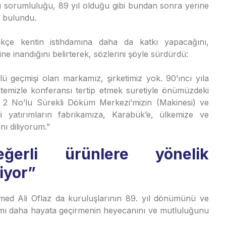
 sorumluluğu, 89 yıl olduğu gibi bundan sonra yerine
 bulundu.
kçe kentin istihdamına daha da katkı yapacağını,
ne inandığını belirterek, sözlerini şöyle sürdürdü:
lü geçmişi olan markamız, şirketimiz yok. 90’ıncı yıla
sitemizle konferansı tertip etmek suretiyle önümüzdeki
r. 2 No’lu Sürekli Döküm Merkezi’mizin (Makinesi) ve
 yatırımların fabrikamıza, Karabük’e, ülkemize ve
nı diliyorum.”
erli ürünlere yönelik
iyor”
 Ali Oflaz da kuruluşlarının 89. yıl dönümünü ve
mı daha hayata geçirmenin heyecanını ve mutluluğunu