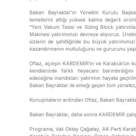
Bakan Bayraktar’ın Yönetim Kurulu Başkan
temellerini attığı yüksek katma değerli ürünl
“Yeni Vakum Tesisi ve Sizing Block yatırım
Makinesi yatırımımızı devreye alıyoruz. Üret
sizlerin de şahitliğinde bu büyük yatırımım
kazandırmanın mutluluğunu ve gururunu yaşıyor
Oflaz, açılışın KARDEMİR’in ve Karabük’ün ku
kendilerinde farklı heyecanı barındırdığını
edeceğine inandıkları yatırımın hayata geçi
Bakan Bayraktar ile emeği geçen tüm yönetici, 
Konuşmaların ardından Oflaz, Bakan Bayrakta
Bakan Bayraktar, daha sonra KARDEMİR çalışa
Programa, Vali Oktay Çağatay, AK Parti Karabü