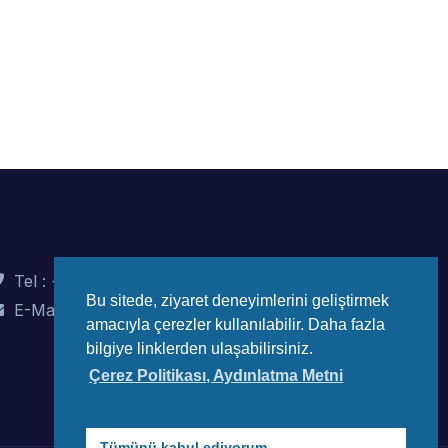
Tel : +90 (312) 442 82 78
Bu sitede, ziyaret deneyimlerini geliştirmek
E-Mail : info@wec-turkiye.org.tr
amacıyla çerezler kullanılabilir. Daha fazla
bilgiye linklerden ulaşabilirsiniz.
Çerez Politikası, Aydınlatma Metni
Tümünü kabul ediyorum.