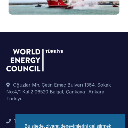
p
Oğuzlar Mh. Çetin Emeç Bulvarı 1364. Sokak
No:4/1 Kat.2 06520 Balgat, Çankaya- Ankara -
Türkiye
Tel : +90 (312) 442 82 78
Bu sitede, ziyaret deneyimlerini geliştirmek