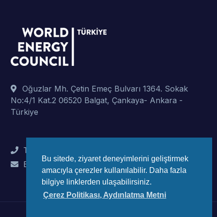
Oğuzlar Mh. Çetin Emeç Bulvarı 1364. Sokak
No:4/1 Kat.2 06520 Balgat, Çankaya- Ankara -
Türkiye
Tel : +90 (312) 442 82 78
Bu sitede, ziyaret deneyimlerini geliştirmek
E-Mail : info@wec-turkiye.org.tr
amacıyla çerezler kullanılabilir. Daha fazla
bilgiye linklerden ulaşabilirsiniz.
Çerez Politikası, Aydınlatma Metni