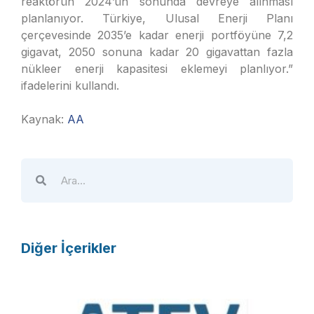
reaktörün 2024’ün sonunda devreye alınması
planlanıyor. Türkiye, Ulusal Enerji Planı
çerçevesinde 2035’e kadar enerji portföyüne 7,2
gigavat, 2050 sonuna kadar 20 gigavattan fazla
nükleer enerji kapasitesi eklemeyi planlıyor.”
ifadelerini kullandı.
Kaynak:
AA
Diğer İçerikler
A
T
E
V