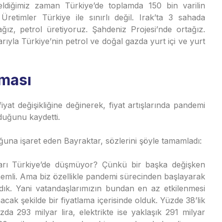
ldiğimiz zaman Türkiye’de toplamda 150 bin varilin
retimler Türkiye ile sınırlı değil. Irak’ta 3 sahada
ğız, petrol üretiyoruz. Şahdeniz Projesi’nde ortağız.
arıyla Türkiye’nin petrol ve doğal gazda yurt içi ve yurt
ması
iyat değişikliğine değinerek, fiyat artışlarında pandemi
lduğunu kaydetti.
ğuna işaret eden Bayraktar, sözlerini şöyle tamamladı:
arı Türkiye’de düşmüyor? Çünkü bir başka değişken
önemli. Ama biz özellikle pandemi sürecinden başlayarak
dık. Yani vatandaşlarımızın bundan en az etkilenmesi
cak şekilde bir fiyatlama içerisinde olduk. Yüzde 38’lik
azda 293 milyar lira, elektrikte ise yaklaşık 291 milyar