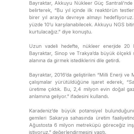
Bayraktar, Akkuyu Nükleer Güç Santrali’nde 
belirterek, “Bu yıl içinde ilk reaktörün test
birer yıl arayla devreye almayı hedefliyoruz.
yüzde 10’u karşılanabilecek. Akkuyu NGS biti
kurtulacağız.” diye konuştu.
Uzun vadeli hedefte, nükleer enerjide 20
Bayraktar, Sinop ve Trakya’da büyük ölçekli 
alanına da girmek istediklerini dile getirdi.
Bayraktar, 2016’da geliştirilen “Milli Enerji 
çalışmalar yürütüldüğüne işaret ederek, “
üretime çıktık. Bu, 2,4 milyon evin doğal ga
anlamına geliyor.” ifadesini kullandı.
Karadeniz’de büyük potansiyel bulunduğunu
gemileri Sakarya sahasında üretim faaliyetin
Ağustosta 6 milyon metreküpü göreceğiz inş
istiyoruz.” değerlendirmesini yaptı.