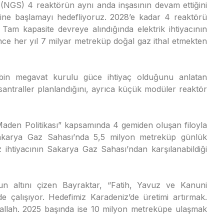
(NGS) 4 reaktörün aynı anda inşasının devam ettiğini
lerine başlamayı hedefliyoruz. 2028’e kadar 4 reaktörü
 Tam kapasite devreye alındığında elektrik ihtiyacının
nce her yıl 7 milyar metreküp doğal gaz ithal etmekten
 bin megavat kurulu güce ihtiyaç olduğunu anlatan
santraller planlandığını, ayrıca küçük modüler reaktör
ve Maden Politikası” kapsamında 4 gemiden oluşan filoyla
Sakarya Gaz Sahası’nda 5,5 milyon metreküp günlük
z ihtiyacının Sakarya Gaz Sahası’ndan karşılanabildiği
n altını çizen Bayraktar, “Fatih, Yavuz ve Kanuni
de çalışıyor. Hedefimiz Karadeniz’de üretimi artırmak.
allah. 2025 başında ise 10 milyon metreküpe ulaşmak