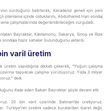
ının sürdüğünü belirterek, Karadeniz geneli için yeni
lı planlama içinde olduklarını, Abdülhamid Han sondaj
rama çalışmalarında değerlendirileceğini vurguladı.
 anlatan Bayraktar, Kastamonu, Sakarya, Sinop ve Rize
se sondaja hazır sahalar bulunduğunu aktardı.
in varil üretim
k üretim yapıldığına dikkati çekerek, “Yoğun çalışma
n üzerine taşıyacak çalışma yürütüyoruz. Yılda 3 milyar
yoruz.” dedi.
nduğunu ifade eden Bakan Bayraktar şöyle devam etti:
yoruz. 20 bin varil üzerinde Batman’da üretiyoruz.
r. Türkiye’nin üretimi sadece buralardan ibaret değil.