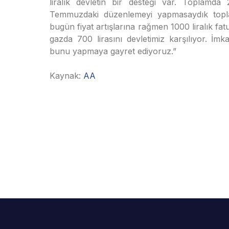
liralık devletin bir desteği var. Toplamd
Temmuzdaki düzenlemeyi yapmasaydık topla
bugün fiyat artışlarına rağmen 1000 liralık fat
gazda 700 lirasını devletimiz karşılıyor. İm
bunu yapmaya gayret ediyoruz.”
Kaynak:
AA