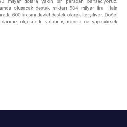
a 20 milyar dolara yakın bir paradan bahsediyoruz.
mda oluşacak destek miktarı 584 milyar lira. Hala
urada 600 lirasını devlet destek olarak karşılıyor. Doğal
kanlarımız ölçüsünde vatandaşlarımıza ne yapabilirsek