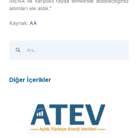
IRENA ile karşılıklı fayda temelinde atabileceğimiz
adımları ele aldık.”
Kaynak:
AA
Diğer İçerikler
A
T
E
V
R