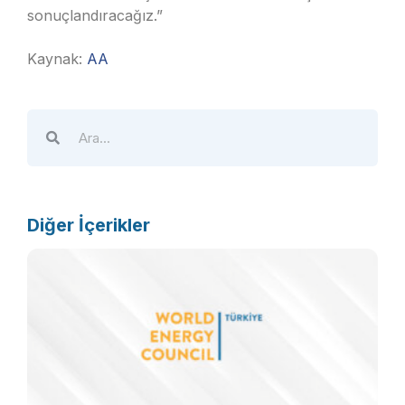
sonuçlandıracağız.”
Kaynak:
AA
Diğer İçerikler
Ö
d
e
p
k
g
b
m
a