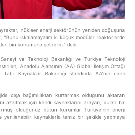
ayraktar, nükleer enerji sektörünün yeniden doğuşuna
rek, “Bunu ıskalamayalım ki küçük modüler reaktörlerde
rden biri konumuna getirelim.” dedi.
 Sanayi ve Teknoloji Bakanlığı ve Türkiye Teknoloji
tirilen, Anadolu Ajansının (AA) Global İletişim Ortağı
 Tabii Kaynaklar Bakanlığı standında AA’nın canlı
rjide dışa bağımlılıktan kurtarmak olduğunu aktaran
ını azaltmak için kendi kaynaklarını arayan, bulan bir
görmüş olduğunuz bütün kurumlar Türkiye’nin enerji
 ve yenilenebilir kaynaklarla temiz bir şekilde yapmaya