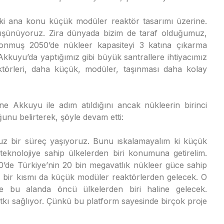
i ana konu küçük modüler reaktör tasarımı üzerine.
üşünüyoruz. Zira dünyada bizim de taraf olduğumuz,
a konmuş 2050’de nükleer kapasiteyi 3 katına çıkarma
 Akkuyu’da yaptığımız gibi büyük santrallere ihtiyacımız
törleri, daha küçük, modüler, taşınması daha kolay
ne Akkuyu ile adım atıldığını ancak nükleerin birinci
unu belirterek, şöyle devam etti:
z bir süreç yaşıyoruz. Bunu ıskalamayalım ki küçük
teknolojiye sahip ülkelerden biri konumuna getirelim.
50’de Türkiye’nin 20 bin megavatlık nükleer güce sahip
 bir kısmı da küçük modüler reaktörlerden gelecek. O
bu alanda öncü ülkelerden biri haline gelecek.
ı sağlıyor. Çünkü bu platform sayesinde birçok proje