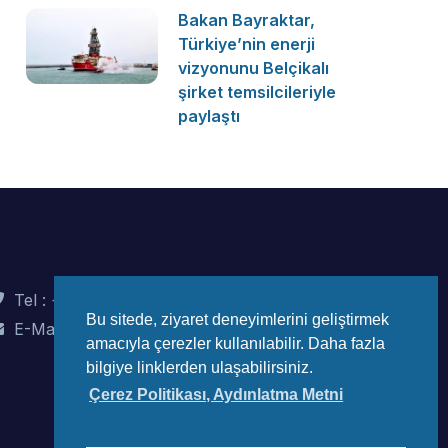
Bakan Bayraktar,
Türkiye’nin enerji
vizyonunu Belçikalı
şirket temsilcileriyle
paylaştı
Tel : +90 (312) 442 82 78
Bu sitede, ziyaret deneyimlerini geliştirmek
E-Mail : info@wec-turkiye.org.tr
amacıyla çerezler kullanılabilir. Daha fazla
bilgiye linklerden ulaşabilirsiniz.
Çerez Politikası, Aydınlatma Metni