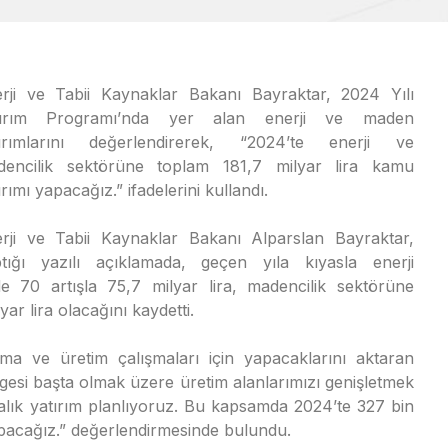
rji ve Tabii Kaynaklar Bakanı Bayraktar, 2024 Yılı
tırım Programı’nda yer alan enerji ve maden
tırımlarını değerlendirerek, “2024’te enerji ve
dencilik sektörüne toplam 181,7 milyar lira kamu
ırımı yapacağız.” ifadelerini kullandı.
rji ve Tabii Kaynaklar Bakanı Alparslan Bayraktar,
tığı yazılı açıklamada, geçen yıla kıyasla enerji
e 70 artışla 75,7 milyar lira, madencilik sektörüne
ar lira olacağını kaydetti.
ma ve üretim çalışmaları için yapacaklarını aktaran
esi başta olmak üzere üretim alanlarımızı genişletmek
iralık yatırım planlıyoruz. Bu kapsamda 2024’te 327 bin
pacağız.” değerlendirmesinde bulundu.