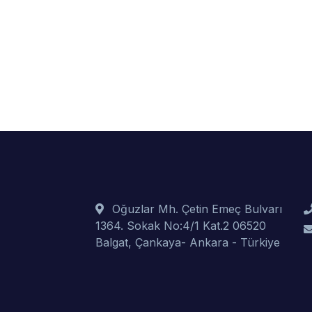
Oğuzlar Mh. Çetin Emeç Bulvarı
1364. Sokak No:4/1 Kat.2 06520
Balgat, Çankaya- Ankara - Türkiye