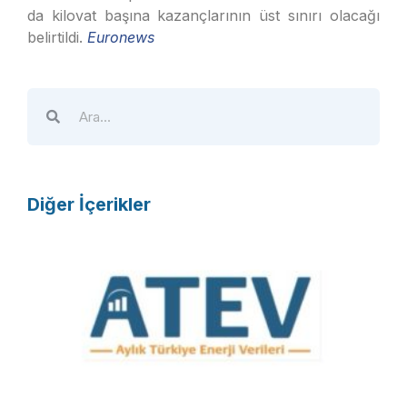
da kilovat başına kazançlarının üst sınırı olacağı
belirtildi.
Euronews
Diğer İçerikler
A
T
E
V
R