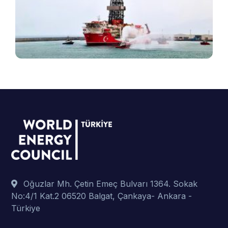
v
B
ş
t
p
Oğuzlar Mh. Çetin Emeç Bulvarı 1364. Sokak
No:4/1 Kat.2 06520 Balgat, Çankaya- Ankara -
Türkiye