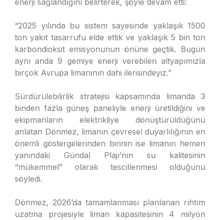
enerji sağlandığını belirterek, şöyle devam etti:
“2025 yılında bu sistem sayesinde yaklaşık 1500
ton yakıt tasarrufu elde ettik ve yaklaşık 5 bin ton
karbondioksit emisyonunun önüne geçtik. Bugün
aynı anda 9 gemiye enerji verebilen altyapımızla
birçok Avrupa limanının dahi ilerisindeyiz.”
Sürdürülebilirlik stratejisi kapsamında limanda 3
binden fazla güneş paneliyle enerji üretildiğini ve
ekipmanların elektrikliye dönüştürüldüğünü
anlatan Dönmez, limanın çevresel duyarlılığının en
önemli göstergelerinden birinin ise limanın hemen
yanındaki Gündal Plajı’nın su kalitesinin
“mükemmel” olarak tescillenmesi olduğunu
söyledi.
Dönmez, 2026’da tamamlanması planlanan rıhtım
uzatma projesiyle liman kapasitesinin 4 milyon